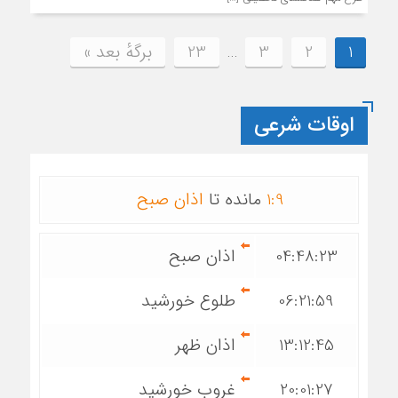
1
2
3
…
23
برگهٔ بعد »
اوقات شرعی
9
:
1
مانده تا
اذان صبح
04:48:23
اذان صبح
06:21:59
طلوع خورشید
13:12:45
اذان ظهر
20:01:27
غروب خورشید