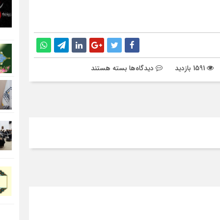
برای
1591 بازدید
دیدگاه‌ها
بسته هستند
بازنگری
در
نظام
آموزشی
متناسب
با
پیام
«حوزه
پیشرو
و
سرآمد»
/
طراحی