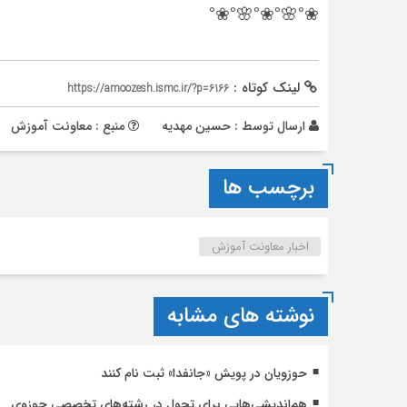
❀°🌸°❀°🌸°❀°
لینک کوتاه :
https://amoozesh.ismc.ir/?p=6166
ارسال توسط :
حسین مهدیه
منبع : معاونت آموزش
برچسب ها
اخبار معاونت آموزش
نوشته های مشابه
حوزویان در پویش «جانفدا» ثبت نام کنند
هم‌اندیشی‌هایی برای تحول در رشته‌های تخصصی حوزوی