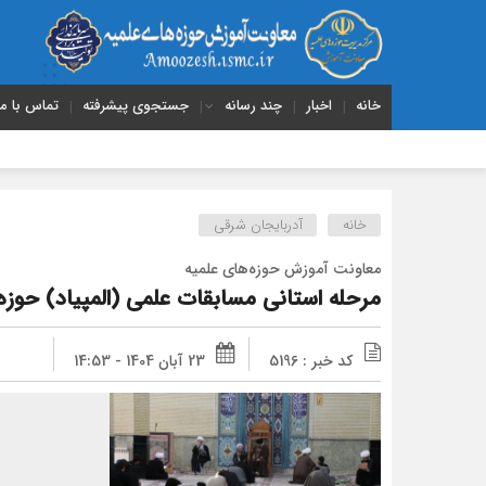
خانه
اخبار
چند رسانه
جستجوی پیشرفته
تماس با ما
خانه
آدربایجان شرقی
معاونت آموزش حوزه‌های علمیه
مرحله استانی مسابقات علمی (المپیاد) حوزه
کد خبر : 5196
23 آبان 1404 - 14:53