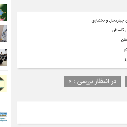
بناب
ن چهارمحال و بختیاری
ن گلستان
نان
م
ز
در انتظار بررسی : 0