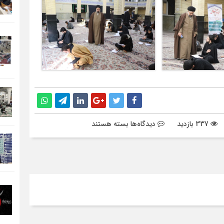
برای
337 بازدید
دیدگاه‌ها
بسته هستند
مرحله
استانی
مسابقات
علمی
(المپیاد)
حوزه
علمیه
منطقه