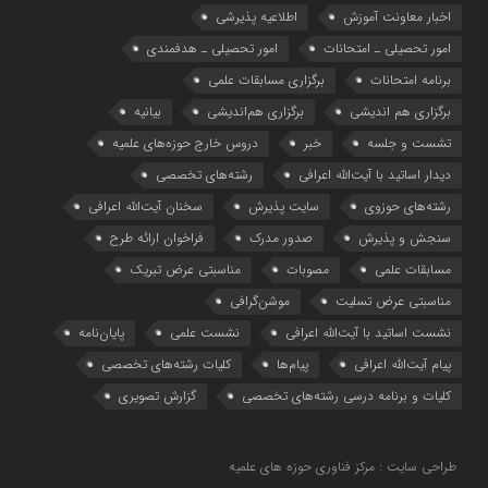
اخبار معاونت آموزش
اطلاعیه پذیرشی
امور تحصیلی ـ امتحانات
امور تحصیلی ـ هدفمندی
برنامه امتحانات
برگزاری مسابقات علمی
برگزاری هم اندیشی
برگزاری هم‌اندیشی
بیانیه
تشست و جلسه
خبر
دروس خارج حوزه‌های علمیه
دیدار اساتید با آیت‌الله اعرافی
رشته‌های تخصصی
رشته‌های حوزوی
سایت پذیرش
سخنان آیت‌الله اعرافی
سنجش و پذیرش
صدور مدرک
فراخوان ارائه طرح
مسابقات علمی
مصوبات
مناسبتی عرض تبریک
مناسبتی عرض تسلیت
موشن‌گرافی
نشست اساتید با آیت‌الله اعرافی
نشست علمی
پایان‌نامه
پیام آیت‌الله اعرافی
پیام‌ها
کلیات رشته‌های تخصصی
کلیات و برنامه درسی رشته‌های تخصصی
گزارش تصویری
طراحی سایت : مرکز فناوری حوزه های علمیه