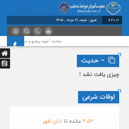
8:20:01
امروز : شنبه, ۱۷ مرداد , ۱۴۰۵
مباحث “حوزه پیشرو و سرآمد” در اولویت باش
– حدیث
چیزی یافت نشد !
اوقات شرعی
53
:
4
مانده تا
اذان ظهر