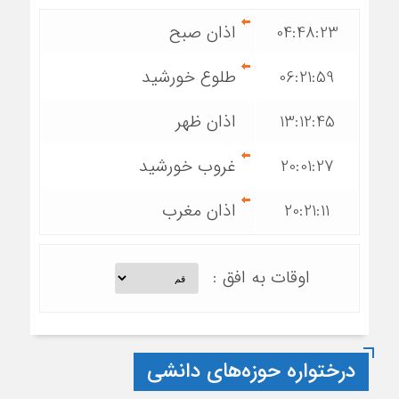
04:48:23
اذان صبح
06:21:59
طلوع خورشید
13:12:45
اذان ظهر
20:01:27
غروب خورشید
20:21:11
اذان مغرب
اوقات به افق :
درختواره حوزه‌های دانشی