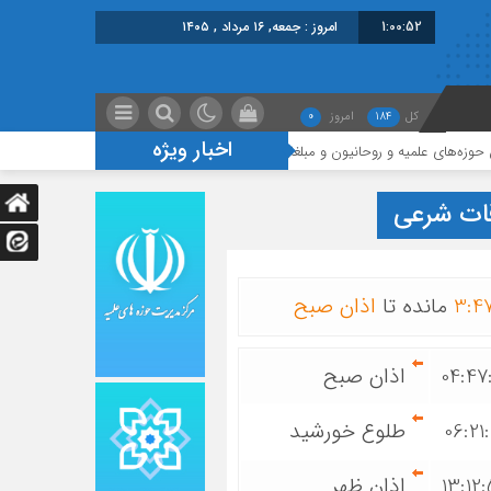
1:00:53
امروز : جمعه, ۱۶ مرداد , ۱۴۰۵
کل
184
امروز
0
اخبار ویژه
ه و روحانیون و مبلغان
نشست هم‌اندیشی و ارزیابی وضعیت علمی مراکز تخص
ات شرعی
4
:
3
مانده تا
اذان صبح
04:47
اذان صبح
06:21:
طلوع خورشید
13:12
اذان ظهر