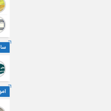
سام
امو