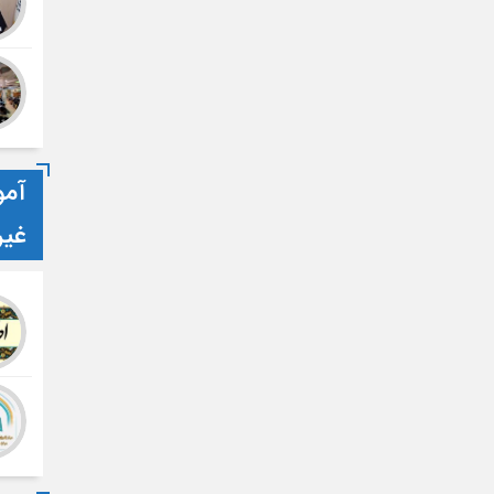
آمو
غی