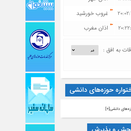
20:02
غروب خورشید
20:22
اذان مغرب
قات به افق :
تواره حوزه‌های دانشی
ه‌های دانشی
[+]
جش و پذیرش