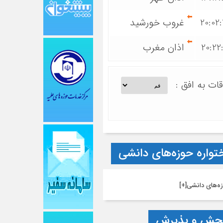
20:02
غروب خورشید
20:22
اذان مغرب
قات به افق :
تواره حوزه‌های دانشی
ه‌های دانشی
[+]
جش و پذیرش