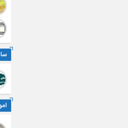
سام
امو