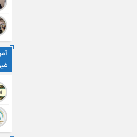
آمو
غی