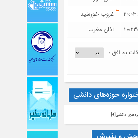
20:03
غروب خورشید
20:23
اذان مغرب
قات به افق :
تواره حوزه‌های دانشی
ه‌های دانشی
[+]
جش و پذیرش