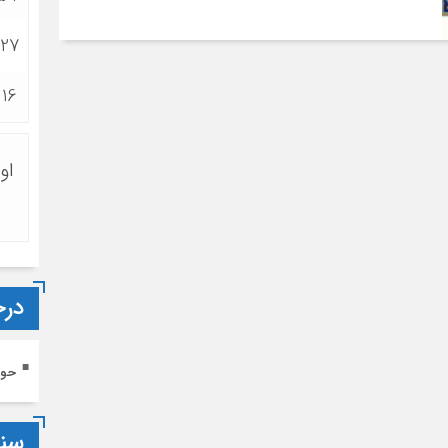
:27
:16
او
درخ
حوز
سن