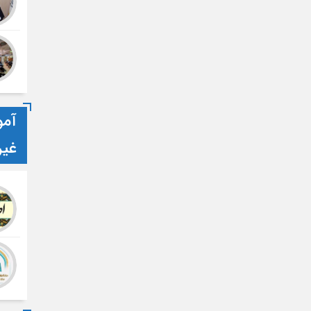
آمو
غی