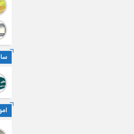
سام
امو