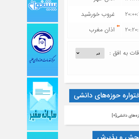
20:00
غروب خورشید
20:20
اذان مغرب
قات به افق :
تواره حوزه‌های دانشی
ه‌های دانشی
[+]
جش و پذیرش