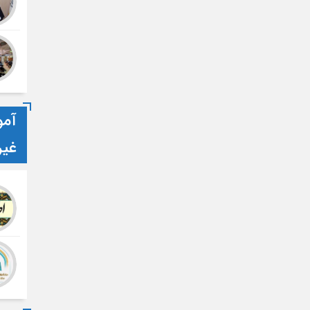
آمو
غی