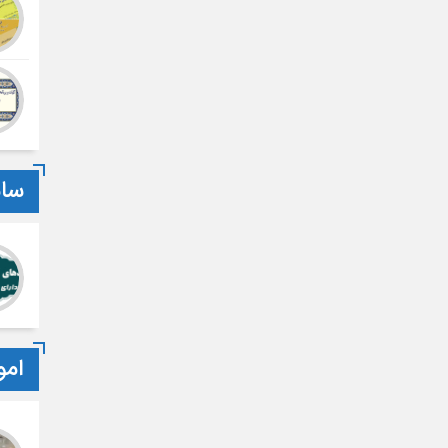
سام
امو