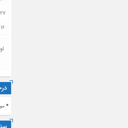
:27
:16
او
درخ
حوز
سن