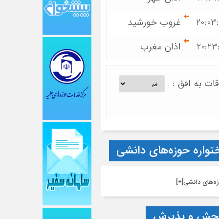
20:03
غروب خورشید
20:23
اذان مغرب
قات به افق :
تواره حوزه‌های دانشی
ه‌های دانشی
[+]
جش و پذیرش