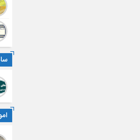
سام
امو