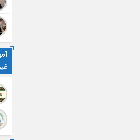
آمو
غی