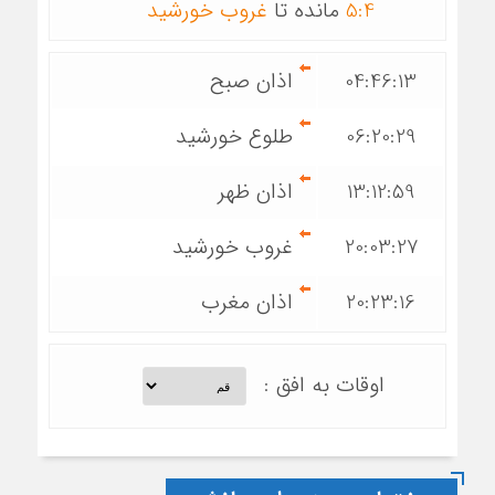
4
:
5
مانده تا
غروب خورشید
04:46:13
اذان صبح
06:20:29
طلوع خورشید
13:12:59
اذان ظهر
20:03:27
غروب خورشید
20:23:16
اذان مغرب
اوقات به افق :