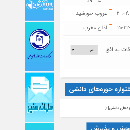
20:02
غروب خورشید
20:22
اذان مغرب
قات به افق :
تواره حوزه‌های دانشی
ه‌های دانشی
[+]
جش و پذیرش