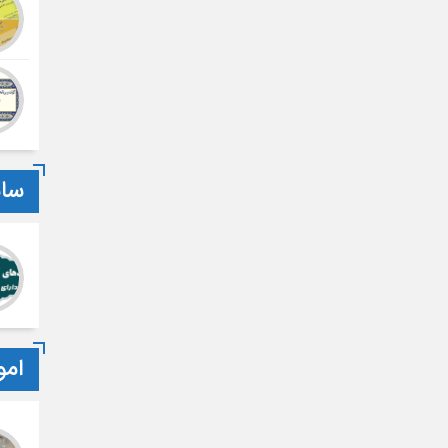
سام
امو