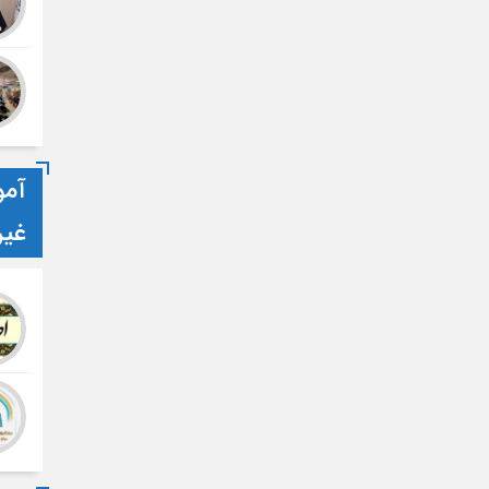
آمو
غی